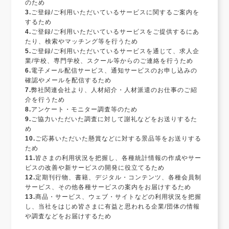
のため
3.
ご登録/ご利用いただいているサービスに関するご案内を
するため
4.
ご登録/ご利用いただいているサービスをご提供するにあ
たり、検索やマッチング等を行うため
5.
ご登録/ご利用いただいているサービスを通じて、求人企
業/学校、専門学校、スクール等からのご連絡を行うため
6.
電子メール配信サービス、通知サービスのお申し込みの
確認やメールを配信するため
7.
弊社関連会社より、人材紹介・人材派遣のお仕事のご紹
介を行うため
8.
アンケート・モニター調査等のため
9.
ご協力いただいた調査に対して謝礼などをお送りするた
め
10.
ご応募いただいた懸賞などに対する景品等をお送りする
ため
11.
皆さまの利用状況を把握し、各種統計情報の作成やサー
ビスの改善や新サービスの開発に役立てるため
12.
定期刊行物、書籍、デジタル・コンテンツ、各種会員制
サービス、その他各種サービスの案内をお届けするため
13.
商品・サービス、ウェブ・サイトなどの利用状況を把握
し、当社をはじめ皆さまに有益と思われる企業/団体の情報
や調査などをお届けするため