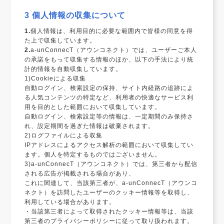
3 個人情報の収集について
1.
個人情報は、利用目的に必要な範囲内で皆様の同意を得
た上で収集しています。
2.
a-unConnecT（アウンコネクト）では、ユーザーご本人
の承諾をもって収集する情報のほか、以下の手法により統
計的情報を自動収集しています。
1)Cookieによる収集
自動ログイン、検索設定の保持、サイト内経路の追跡によ
る人気コンテンツの特定など、利用者の快適なサービス利
用を目的とした範囲において収集しています。
自動ログイン、検索設定等の情報は、一定期間のみ保持さ
れ、設定期間を過ぎた情報は破棄されます。
2)ログファイルによる収集
IPアドレスによるアクセス解析の範囲において収集してい
ます。個人を特定するものではございません。
3)a-unConnecT（アウンコネクト）では、第三者から配信
される広告が掲載される場合があり、
これに関連して、当該第三者が、a-unConnecT（アウンコ
ネクト）を訪問したユーザーのクッキー情報等を取得し、
利用している場合があります。
・当該第三者によって取得されたクッキー情報等は、当該
第三者のプライバシーポリシーに従って取り扱われます。