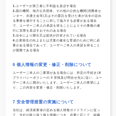
1.
ユーザーが第三者に不利益を及ぼす場合
2.
国の機関、地方公共団体、その他の公的な機関(消費者セ
ンター、弁護士会等)又はその委託を受けた者が法令の定め
る事務を遂行することに対して協力する必要がある場合
で、ユーザーご本人の承諾を得ることによりその事務の遂
行に支障を及ぼすおそれのある場合
3.
法令により開示又は提供が許容されている場合
4.
公衆衛生の向上または児童の健全な育成のために特に必
要がある場合であって、ユーザーご本人の承諾を得ること
が困難である場合
6 個人情報の変更・修正・削除について
ユーザーご本人のご要望がある場合には、所定の手続き(本
プライバシーポリシーの 9 苦情及び問合せ先)に従い、ユー
ザーご本人に開示いたします。ユーザーご本人の希望によ
り、この内容を変更・修正・削除いたします。
7 安全管理措置の実施について
当社は、経済産業省の定める個人情報ガイドラインに従っ
て、当社の取り扱う個人情報につき、必要に応じて、組織